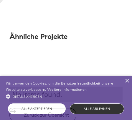
Ähnliche Projekte
×
Wir verwenden Cookies, um die Benutzerfreundlichkeit unserer
Website zu verbessern.
Weitere Informationen
No items found.
DETAILS ANZEIGEN
ALLE AKZEPTIEREN
ALLE ABLEHNEN
Zurück zur Übersicht